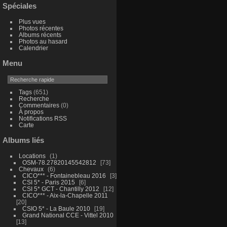
Spéciales
Plus vues
Photos récentes
Albums récents
Photos au hasard
Calendrier
Menu
Tags
(651)
Recherche
Commentaires
(0)
À propos
Notifications RSS
Carte
Albums liés
Locations
1
OSM-78.27820145542812
73
Chevaux
6
CICO*** - Fontainebleau 2016
3
CSI 5* - Paris 2015
6
CSI 5* GCT - Chantilly 2012
12
CICO*** - Aix-la-Chapelle 2011
20
CSIO 5* - La Baule 2010
19
Grand National CCE - Vittel 2010
13