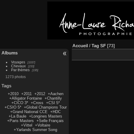
Accueil
/
Tag
SF
73
Albums
Voyages
1037
Chevaux
233
Par thèmes
195
1273 photos
Tags
+2010
+2011
+2012
+Aachen
+Alligator Fontaine
+Chantilly
+CICO 3*
+Cross
+CSI 5*
+CSIO 5*
+Global Champions Tour
+Grand National CCE
+HDC
+La Baule
+Longines Masters
+Paris Masters
+Selle Français
+Vittel
+Voltaire
+Yarlands Summer Song