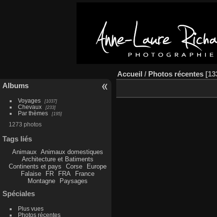
Accueil
/
Photos récentes
13
Albums
Voyages
1037
Chevaux
233
Par thèmes
195
1273 photos
Tags liés
Animaux
Animaux domestiques
Architecture et Batiments
Continents et pays
Corse
Europe
Falaise
FR
FRA
France
Montagne
Paysages
Spéciales
Plus vues
Photos récentes