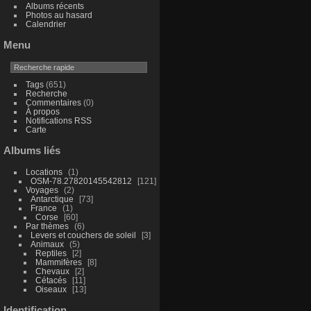
Albums récents
Photos au hasard
Calendrier
Menu
Tags
(651)
Recherche
Commentaires
(0)
À propos
Notifications RSS
Carte
Albums liés
Locations
1
OSM-78.27820145542812
121
Voyages
2
Antarctique
73
France
1
Corse
60
Par thèmes
6
Levers et couchers de soleil
3
Animaux
5
Reptiles
2
Mammifères
8
Chevaux
2
Cétacés
11
Oiseaux
13
Identification