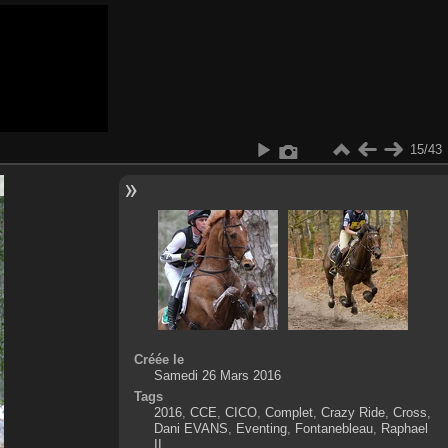
15/43
Créée le
Samedi 26 Mars 2016
Tags
2016
,
CCE
,
CICO
,
Complet
,
Crazy Ride
,
Cross
,
Dani EVANS
,
Eventing
,
Fontanebleau
,
Raphael
II