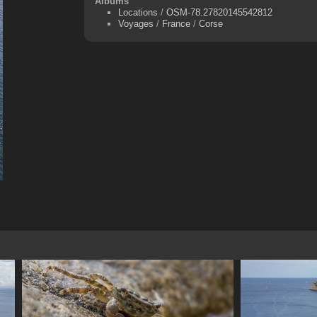
Albums
Locations
/
OSM-78.27820145542812
Voyages
/
France
/
Corse