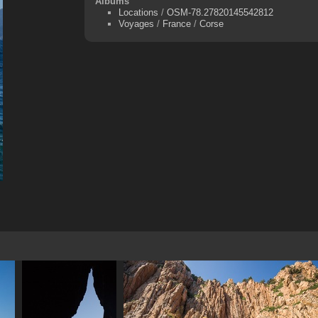
Albums
Locations
/
OSM-78.27820145542812
Voyages
/
France
/
Corse