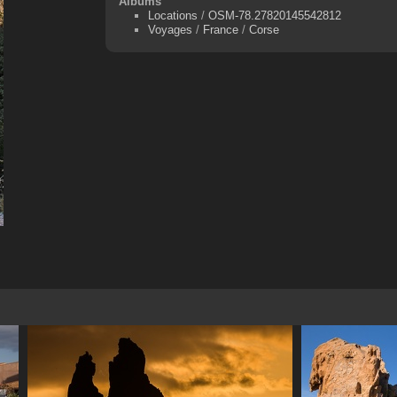
Albums
Locations
/
OSM-78.27820145542812
Voyages
/
France
/
Corse