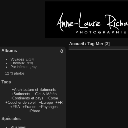
Accueil
/
Tag
Mer
3
Albums
Voyages
1037
Chevaux
233
Par thèmes
195
1273 photos
Tags
+Architecture et Batiments
+Batiments
+Ciel & Météo
+Continents et pays
+Corse
+Coucher de soleil
+Europe
+FR
+FRA
+France
+Paysages
+Phare
Spéciales
Plus vues