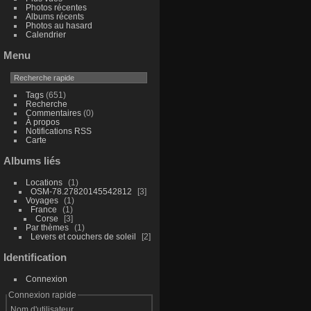
Photos récentes
Albums récents
Photos au hasard
Calendrier
Menu
Tags
(651)
Recherche
Commentaires
(0)
À propos
Notifications RSS
Carte
Albums liés
Locations
1
OSM-78.27820145542812
3
Voyages
1
France
1
Corse
3
Par thèmes
1
Levers et couchers de soleil
2
Identification
Connexion
Connexion rapide
Nom d'utilisateur