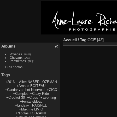
Accueil
/
Tag
CCE
43
Albums
Voyages
1037
Chevaux
233
Par thèmes
195
1273 photos
Tags
+2016
+Alice NABER-LOZEMAN
+Arnaud BOITEAU
+Candar van het Neerveld
+CICO
+Complet
+Crazy Ride
+Crocket 30
+Cross
+Eventing
+Fontanebleau
+Lindsay TRAISNEL
+Maxime LIVIO
+Nicolas TOUZAINT