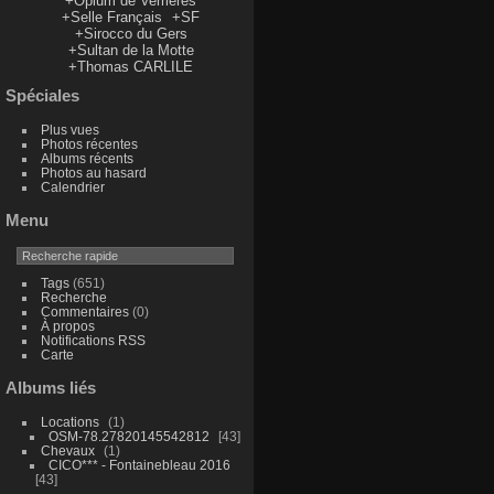
+Opium de Verrieres
+Selle Français
+SF
+Sirocco du Gers
+Sultan de la Motte
+Thomas CARLILE
Spéciales
Plus vues
Photos récentes
Albums récents
Photos au hasard
Calendrier
Menu
Tags
(651)
Recherche
Commentaires
(0)
À propos
Notifications RSS
Carte
Albums liés
Locations
1
OSM-78.27820145542812
43
Chevaux
1
CICO*** - Fontainebleau 2016
43